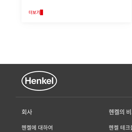
더보기
회사
헨켈의 
헨켈에 대하여
헨켈 테