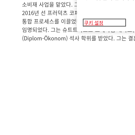
소비재 사업을 맡았다. 그의 리더십 아래 헨켈은
2016년 선 프러덕츠 코퍼레이션
(Sun Produc
통합 프로세스를 이끌었다. 옌스-마틴 슈바츨러는 
쿠키 설정
임명되었다. 그는 슈트트가르트-호헤하임 대학교
(Diplom-Ökonom) 석사 학위를 받았다. 그는