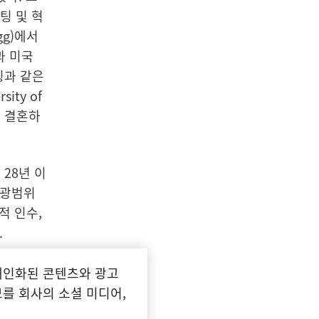
팅 및 혁
ogg)에서
과 미국
팅과 같은
rsity of
, 결혼하
28년 이
 광범위
적 인수,
.
서 다양
개인화된 콘텐츠와 광고
벌 마케팅
를 회사의 소셜 미디어,
에서 헨켈