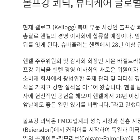
볼프강 쾨닉, 뷰티케어 글로
현재 켈로그
(Kellogg) 북미 부문 사장인 볼프강
총괄로 헨켈의 경영 이사회에 합류할 예정이다. 
뒤를 잇게 된다. 슈바츨러는 헨켈에서 28년 이상 
헨켈 주주위원회 및 감사회 회장인 시몬 바겔트라
프강 쾨닉을 헨켈 경영 이사회의 새로운 위원이자 
소비재 회사에서 광범위한 국제 관리 및 리더십 경
식을 가지고 강한 실적을 이루어 왔습니다. 헨켈 팀
사에 헌신적인 공헌을 해오며 헨켈에서 28년 이
앞날에도 좋은 일만 있기를 바랍니다.”라고 말했다
볼프강 쾨닉은 FMCG업계의 성숙 시장과 신흥 시장
(Beiersdorf)에서 커리어를 시작하여 독일과 
일의 콜게이트-팔모리브
(Colgate-Palmoli