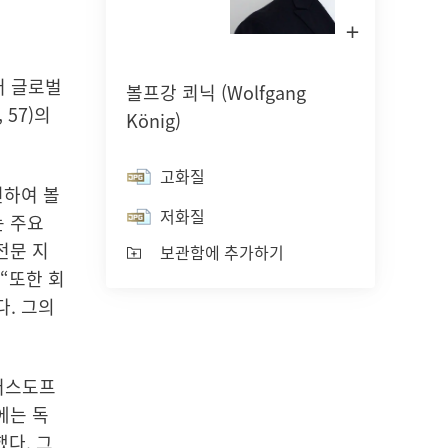
라
이
트
박
헨켈 150주년
Sustaina
스
케어 글로벌
볼프강 쾨닉
(Wolfgang
에
2025
(영
서
, 57)의
König)
150년에 걸친 개척 정신은 ‘의미 있는 진
이
미
보를 만들어가는 것’을 뜻합니다. 헨켈은
지
Sustai
열
고화질
변화를 기회로 전환하며, 혁신·지속가능
기
(영문)
(
대신하여 볼
성·책임을 바탕으로 더 나은 미래를 함께
저화질
는 주요
보관함
만들어가고 있습니다.
전문 지
보관함에 추가하기
“또한 회
더보기
. 그의
이어스도프
에는 독
했다. 그