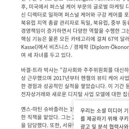
후, 미국에서 퍼스널 케어 부문의 글로벌 마케팅 
신 디렉터로 일하며 퍼스널 케어와 구강 케어를 포
북유럽 지역 총괄 관리자로 독일, 북유럽, 중부 
경영책임이 증가하면서 다양한 역할을 수행한 그는 
핵심 기능은 물론 모든 카테고리에 걸쳐 67억 달
Kassel)에서 비즈니스 / 경제학
(Diplom-Öko
여 세 자녀를 두고 있다.
바겔-트라 박사는 “감사회와 주주위원회를 대신하여
상 근무했으며 2017년부터 헨켈의 뷰티 케어 사
한 경험과 성공적인 실적을 쌓았습니다. 이 기간 동
전자상거래와 새로운 디지털 사업 모델에 대한 집
옌스-마틴 슈바츨러는 1992년에 헨켈에 입사해 
우리는 소셜 미디어 기
한 직책을 맡았다. 그는 2008년부터 2014년까
를 제공하기 위해 쿠키
을 담당했다. 또한, 서유럽의 화장품 소매 사업과 
광고 및 분석 협력사와