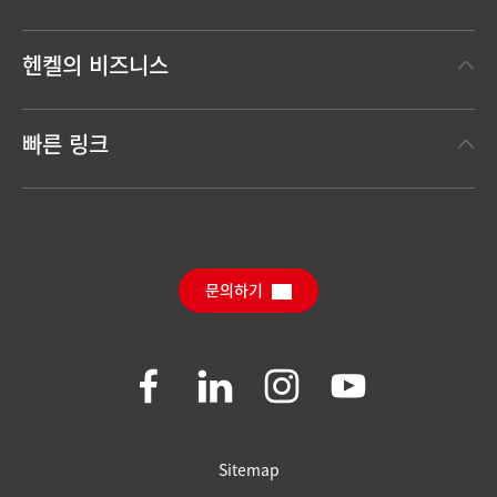
헨켈에 대하여
헨켈의 비즈니스
헨켈 브랜드
헨켈 테크놀러지스
한눈에 보는 헨켈
빠른 링크
(Henkel Adhesive Technologies)
보도 자료
헨켈 컨슈머 브랜드
채용 정보와 지원
(Henkel Consumer Brands)
연간 리포트
다운로드 센터
SDS, TDS, RoHS, 제품 정보
Sustainable Impact Report
(영문)
문의하기
자주 묻는 질문
Join
Join
Join
Join
us
us
us
us
on
on
on
on
Facebook
LinkedIn
Instagram
YouTube
필터 설정
Sitemap