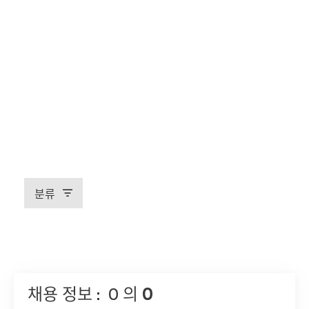
검색
지원자 구분
Find job offers:
직무
분류
디지털
지역 / 국가 / 위치
채용 정보 :
0
의
0