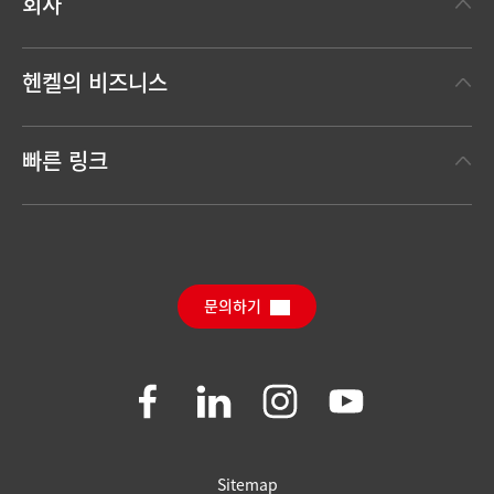
회사
헨켈에 대하여
헨켈의 비즈니스
헨켈 브랜드
헨켈 테크놀러지스
한눈에 보는 헨켈
빠른 링크
(Henkel Adhesive Technologies)
보도 자료
헨켈 컨슈머 브랜드
채용 정보와 지원
(Henkel Consumer Brands)
연간 리포트
다운로드 센터
SDS, TDS, RoHS, 제품 정보
Sustainable Impact Report
(영문)
문의하기
자주 묻는 질문
Join
Join
Join
Join
us
us
us
us
on
on
on
on
Facebook
LinkedIn
Instagram
YouTube
Sitemap