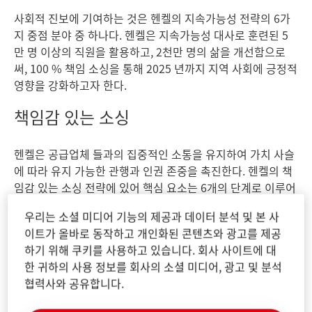
사회적 진보에 기여하는 것은 헨켈의 지속가능성 전략의 6가
지 중점 분야 중 하나다. 헨켈은 지속가능성 대사로 훈련된 5
만 명 이상의 직원을 활용하고, 2천만 명의 삶을 개선함으로
써, 100 % 책임 소싱을 통해 2025 년까지 지역 사회에 긍정적
영향을 강화하고자 한다.
책임감 있는 소싱
헨켈은 공급업체 들과의 집중적인 소통을 유지하여 가치 사슬
에 따라 유지 가능한 관행과 인권 존중을 촉진한다. 헨켈의 책
임감 있는 소싱 전략에 있어 핵심 요소는 6개의 단계로 이루어
진 소싱 프로세스라는 점이다. 이는 공급업체의 지속가능성 성
우리는 소셜 미디어 기능의 제공과 데이터 분석 및 본 사
과를 평가하는 데 사용되며 회사의 구매 활동에 확고히 내제되
이트가 올바로 동작하고 개인화된 콘텐츠와 광고를 제공
어 있다. 2019년에 당사는 포장, 원자재 및 계약 제조 분야에
하기 위해 쿠키를 사용하고 있습니다. 회사 사이트에 대
서 구매량의 약 86 %를 커버했다.
한 귀하의 사용 정보를 회사의 소셜 미디어, 광고 및 분석
협력사와 공유합니다.
책임있는 소싱에 전념한 적절한 사례는 2011 년 헨켈이 지속
가능한 공급망 유지를 위해 공동 수립한 화학 이니셔티브