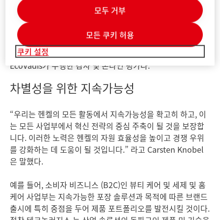
“Together for Sustainability”
(TfS)”다. 이러한 이니셔티
모두 거부
브 안에서 전체 화학 산업 23곳의 파트너는 지속가능성과 관
련하여 점점 복잡해지는 공급망 관리 프로세스를 서로 맞추기
모든 쿠키 허용
위해 힘을 합친다. TfS 이니셔티브의 핵심 주축은 선정된 독립
쿠키 설정
적 감사 기업과 지속가능성 분석 전문 서비스 제공 업체인
EcoVadis가 수행한 감사 및 온라인 평가다.
차별성을 위한 지속가능성
“우리는 헨켈의 모든 활동에서 지속가능성을 확고히 하고, 이
는 모든 사업부에서 혁신 전략의 중심 주축이 될 것을 보장합
니다. 이러한 노력은 헨켈의 자원 효율성을 높이고 경쟁 우위
를 강화하는 데 도움이 될 것입니다.” 라고 Carsten Knobel
은 말했다.
예를 들어, 소비자 비즈니스
(B2C)인 뷰티 케어 및 세제 및 홈
케어 사업부는 지속가능한 포장 솔루션과 목적에 따른 브랜드
출시에 특히 중점을 두어 제품 포트폴리오를 발전시킬 것이다.