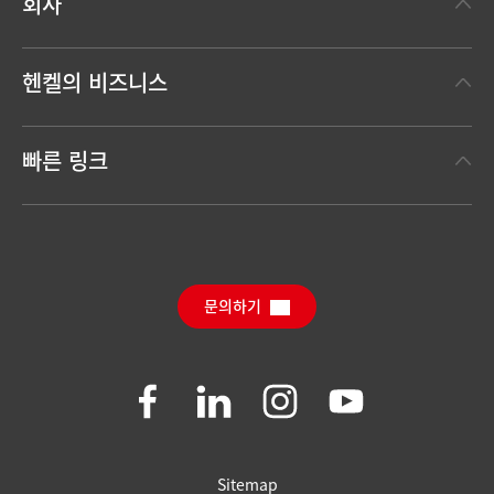
회사
헨켈에 대하여
헨켈의 비즈니스
헨켈 브랜드
헨켈 테크놀러지스
한눈에 보는 헨켈
빠른 링크
(Henkel Adhesive Technologies)
보도 자료
헨켈 컨슈머 브랜드
채용 정보와 지원
(Henkel Consumer Brands)
연간 리포트
다운로드 센터
SDS, TDS, RoHS, 제품 정보
Sustainable Impact Report
(영문)
문의하기
자주 묻는 질문
Join
Join
Join
Join
us
us
us
us
on
on
on
on
Facebook
LinkedIn
Instagram
YouTube
Sitemap