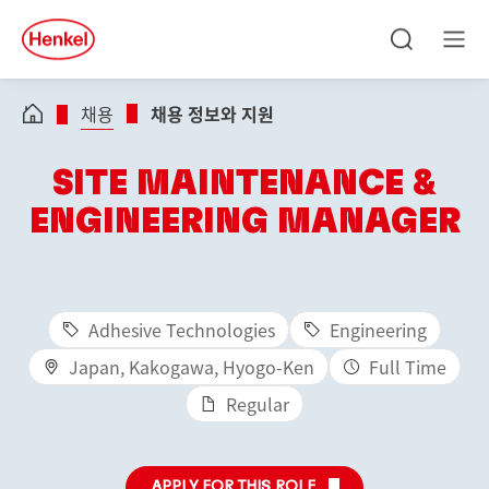
Skip to main content
Skip to footer
quick
search
검
메
색
뉴
채용
채용 정보와 지원
SITE MAINTENANCE &
ENGINEERING MANAGER
Adhesive Technologies
Engineering
Japan, Kakogawa, Hyogo-Ken
Full Time
Regular
APPLY FOR THIS ROLE