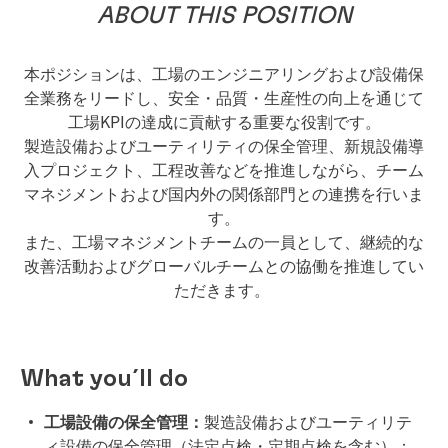
ABOUT
THIS
POSITION
本ポジションは、工場のエンジニアリングおよび設備保
全業務をリードし、安全・品質・生産性の向上を通じて
工場KPIの達成に貢献する重要な役割です。
製造設備およびユーティリティの保全管理、新規設備導
入プロジェクト、工程改善などを推進しながら、チーム
マネジメントおよび国内外の関係部門との連携を行いま
す。
また、工場マネジメントチームの一員として、継続的な
改善活動およびグローバルチームとの協働を推進してい
ただきます。
What you´ll do
工場設備の保全管理：
製造設備およびユーティリテ
ィ設備の保全管理（法定点検・定期点検を含む）；