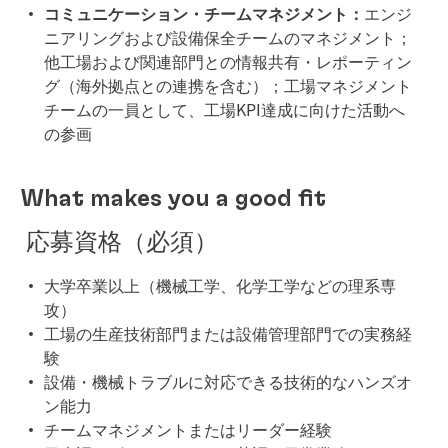
コミュニケーション・チームマネジメント：
エンジ
ニアリングおよび設備保全チームのマネジメント；
他工場および関連部門との情報共有・レポーティン
グ（海外拠点との連携を含む）；工場マネジメント
チームの一員として、工場KPI達成に向けた活動へ
の参画
What makes you a good fit
応募資格（必須）
大学卒業以上（機械工学、化学工学などの理系専
攻）
工場の生産技術部門または設備管理部門での実務経
験
設備・機械トラブルに対応できる技術的なハンズオ
ン能力
チームマネジメントまたはリーダー経験