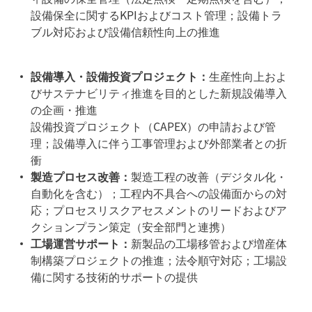
設備保全に関するKPIおよびコスト管理；設備トラ
ブル対応および設備信頼性向上の推進
設備導入・設備投資プロジェクト：
生産性向上およ
びサステナビリティ推進を目的とした新規設備導入
の企画・推進
設備投資プロジェクト（CAPEX）の申請および管
理；設備導入に伴う工事管理および外部業者との折
衝
製造プロセス改善：
製造工程の改善（デジタル化・
自動化を含む）；工程内不具合への設備面からの対
応；プロセスリスクアセスメントのリードおよびア
クションプラン策定（安全部門と連携）
工場運営サポート：
新製品の工場移管および増産体
制構築プロジェクトの推進；法令順守対応；工場設
備に関する技術的サポートの提供