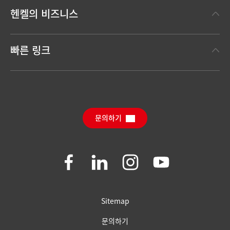
헨켈에 대하여
헨켈의 비즈니스
헨켈 브랜드
헨켈 테크놀러지스
한눈에 보는 헨켈
빠른 링크
(Henkel Adhesive Technologies)
보도 자료
헨켈 컨슈머 브랜드
채용 정보와 지원
(Henkel Consumer Brands)
연간 리포트
다운로드 센터
SDS, TDS, RoHS, 제품 정보
Sustainable Impact Report
(영문)
문의하기
자주 묻는 질문
Join
Join
Join
Join
us
us
us
us
on
on
on
on
Facebook
LinkedIn
Instagram
YouTube
Sitemap
문의하기