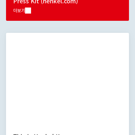
Press Kit
(henkel.com)
더보기