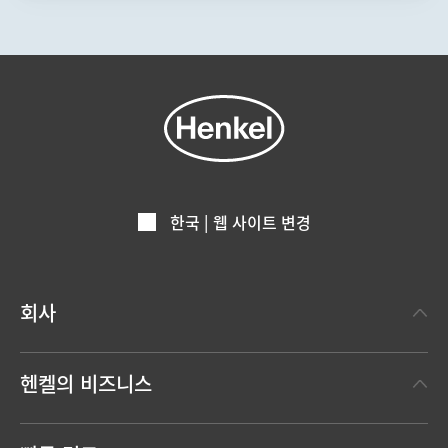
한국 | 웹 사이트 변경
회사
헨켈에 대하여
헨켈의 비즈니스
헨켈 브랜드
헨켈 테크놀러지스