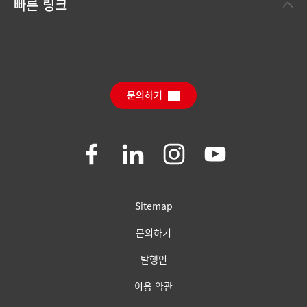
한눈에 보는 헨켈
빠른 링크
(Henkel Adhesive Technologies)
보도 자료
헨켈 컨슈머 브랜드
채용 정보와 지원
(Henkel Consumer Brands)
연간 리포트
다운로드 센터
SDS, TDS, RoHS, 제품 정보
Sustainable Impact Report
(영문)
문의하기
자주 묻는 질문
Join
Join
Join
Join
us
us
us
us
on
on
on
on
Facebook
LinkedIn
Instagram
YouTube
Sitemap
문의하기
발행인
이용 약관