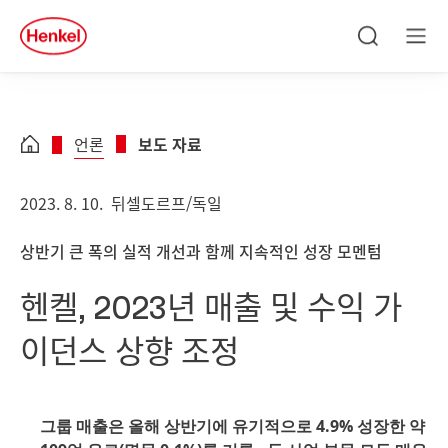
Skip to main content
Skip to footer
quick
search
검
메
색
뉴
언론
보도 자료
2023. 8. 10.
뒤셀도르프/독일
상반기 큰 폭의 실적 개선과 함께 지속적인 성장 모멘텀
헨켈, 2023년 매출 및 수익 가
이던스 상향 조정
그룹 매출은 올해 상반기에 유기적으로 4.9% 성장한 약