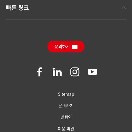
헨켈 테크놀러지스
한눈에 보는 헨켈
빠른 링크
(Henkel Adhesive Technologies)
보도 자료
헨켈 컨슈머 브랜드
채용 정보와 지원
(Henkel Consumer Brands)
연간 리포트
다운로드 센터
SDS, TDS, RoHS, 제품 정보
Sustainable Impact Report
(영문)
문의하기
자주 묻는 질문
Join
Join
Join
Join
us
us
us
us
on
on
on
on
Facebook
LinkedIn
Instagram
YouTube
Sitemap
문의하기
발행인
이용 약관