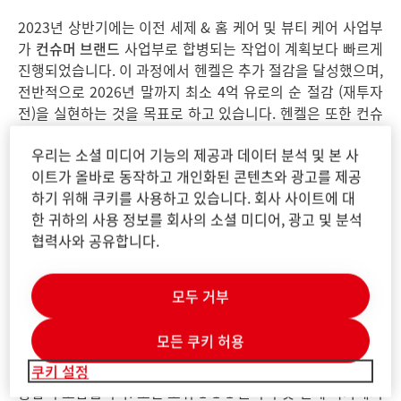
2023년 상반기에는 이전 세제 & 홈 케어 및 뷰티 케어 사업부
가
컨슈머 브랜드
사업부로 합병되는 작업이 계획보다 빠르게
진행되었습니다. 이 과정에서 헨켈은 추가 절감을 달성했으며,
전반적으로 2026년 말까지 최소 4억 유로의 순 절감 (재투자
전)을 실현하는 것을 목표로 하고 있습니다. 헨켈은 또한 컨슈
머 브랜드 포트폴리오에 더욱 집중했습니다. 이 과정에서 총
우리는 소셜 미디어 기능의 제공과 데이터 분석 및 본 사
매출이 약 5억 유로에 달하는 브랜드와 사업활동이 소비자 사
이트가 올바로 동작하고 개인화된 콘텐츠와 광고를 제공
업 합병 발표 이후 매각되거나 중단되었습니다. 동시에 헨켈은
하기 위해 쿠키를 사용하고 있습니다. 회사 사이트에 대
뉴질랜드의 세제 & 홈케어 브랜드 Earthwise를 인수하여 포
한 귀하의 사용 정보를 회사의 소셜 미디어, 광고 및 분석
트폴리오를 강화했습니다. 헨켈이 작년에 인수한 아시아-태평
협력사와 공유합니다.
양 지역의 시세이도 (Shiseido) 헤어 프로페셔널 사업의 통합
은 순조롭게 진행되고 있으며, 사업도 좋은 성과를 내고 있습
니다.
모두 거부
통합의 두 번째 단계의 일환으로, 올해 초에 시작된 공급망 우
모든 쿠키 허용
수성에 중점을 둔 초기 조치가 시행되었습니다. 여기에는 무엇
보다도 유럽 헤어 및 바디 케어 사업을 위한 생산 네트워크의
쿠키 설정
통합이 포함됩니다. 또한 소위 1-1-1 원칙이 첫 번째 국가에서