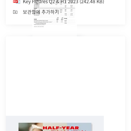
Key Figures Q2 & H1 2023
(242.48 KB)
보관함에 추가하기
Half-year financial report 2023