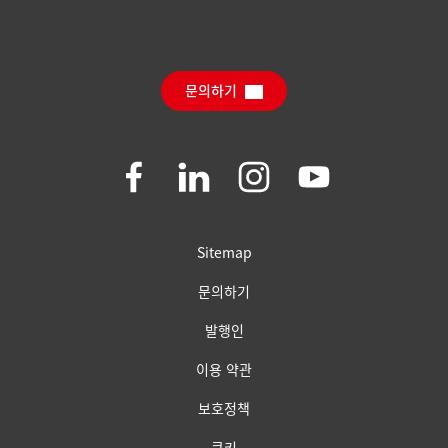
보도 자료
헨켈 컨슈머 브랜드
채용 정보와 지원
(Henkel Consumer Brands)
연간 리포트
다운로드 센터
SDS, TDS, RoHS, 제품 정보
Sustainable Impact Report
(영문)
문의하기
자주 묻는 질문
Join
Join
Join
Join
us
us
us
us
on
on
on
on
Facebook
LinkedIn
Instagram
YouTube
Sitemap
문의하기
발행인
이용 약관
보호정책
쿠키