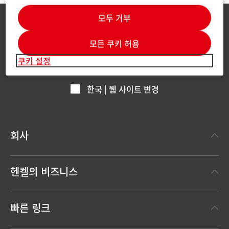
모두 거부
모든 쿠키 허용
쿠키 설정
한국 | 웹 사이트 변경
회사
헨켈에 대하여
헨켈의 비즈니스
헨켈 브랜드
헨켈 테크놀러지스
한눈에 보는 헨켈
빠른 링크
(Henkel Adhesive Technologies)