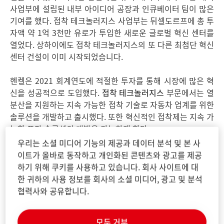
사업부에 설립된 내부 아이디어 공장과 인큐베이터 팀이 많은
기여를 했다. 접착 테크놀러지스 사업부는 뒤셀도르프에 총 투
자액 약 1억 3천만 유로가 투입한 새로운 글로벌 혁신 센터를
열었다. 상하이에도 접착 테크놀러지스의 또 다른 최첨단 혁신
센터 건설이 이미 시작되었습니다.
헨켈은 2021 회계연도에 적절한 투자를 통해 시장에 많은 혁
신을 성공적으로 도입했다.
접착 테크놀러지스
부문에서는 열
분산을 지원하는 지속 가능한 접착 기술로 자동차 업계를 위한
솔루션을 개발하고 출시했다. 또한 혁신적인 접착제는 지속 가
능한 포장 솔루션의 개발을 가능하게 한다.
우리는 소셜 미디어 기능의 제공과 데이터 분석 및 본 사
뷰티 케어
에서는 헤어 스타일링 브랜드 Taft와 헤어 컬러 브랜
이트가 올바로 동작하고 개인화된 콘텐츠와 광고를 제공
드 Igora Royal을 재출시했으며 헤어 케어 부문에서 역시 성
하기 위해 쿠키를 사용하고 있습니다. 회사 사이트에 대
공적인 혁신 제품들을 출시했다. 나아가 지속가능한 브랜드
한 귀하의 사용 정보를 회사의 소셜 미디어, 광고 및 분석
Nature Box에서는 고체 형태의 제품과 리필팩 제품들을 출
협력사와 공유합니다.
시하여 사업을 확장시켰다.
모두 거부