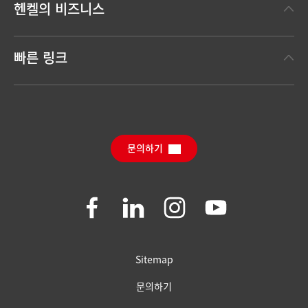
헨켈의 비즈니스
헨켈 브랜드
헨켈 테크놀러지스
한눈에 보는 헨켈
빠른 링크
(Henkel Adhesive Technologies)
보도 자료
헨켈 컨슈머 브랜드
채용 정보와 지원
(Henkel Consumer Brands)
연간 리포트
다운로드 센터
SDS, TDS, RoHS, 제품 정보
Sustainable Impact Report
(영문)
문의하기
자주 묻는 질문
Join
Join
Join
Join
us
us
us
us
on
on
on
on
Facebook
LinkedIn
Instagram
YouTube
Sitemap
문의하기