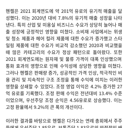
헨켈은
2021
회계연도에 약
201
억 유로의 유기적 매출을 달
성했다
.
이는
2020
년 대비
7.8%
의 유기적 매출 성장을 나타
낸다
.
특히 산업 및 미용실 비즈니스 수요가 상당히 늘어나 매
출 성장에 긍정적인 영향을 미쳤다
.
소비재 사업에서는 위생
및 청소 제품과 헤어 컬러 제품에 대한 수요가 증가했고 스타
일링 제품에 대한 수요가 비교적 감소했던
2020
과 비교했을
때 많은 카테고리의 수요가 정상 패턴으로 돌아왔다
.
또한
2021
회계연도에는 원자재 및 물류 가격이 대폭 인상했으며
통화 효과의 영향으로 인해 수익성에 상당한 영향을 미쳤다
.
그러나 헨켈은 판매량 증가
,
성공적인 가격 인상
,
적극적인 비
용 관리 및 지속적인 구조 조정을 통해 수익에 미치는 이러한
영향을 상쇄할 수 있었다
.
조정 영업 이익은
4.2%
증가한
27
억 유로를 기록했다
.
조정 판매 수익은 전년대비
13.4%
수준
이었으며
,
우선주당 조정 순익은
4.56
유로로 상승했다
.
이는
고정 환율에서
9.2%
의 큰 폭의 개선이다
.
이러한 결과를 바탕으로 헨켈은 다가오는 연례 총회에서 주주
들에게 우선주당
1.85
유로
,
보통주당
1.83
유로의 안정적인 배