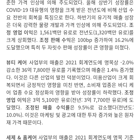
준한 가격 인상에 의해 주도되었다. 올해 상반기 성장률은
COVID-19 대유행의 영향을 크게 받은 전년도에 비해 산업 수
요 전반의 회복을 특징으로 한다. 하반기의 유기적 매출 성장
은 더욱 강력한 물량 개발과 가격 인상에 의해 주도되었다.
조
정 영업 이익
은 1,561백만 유로로 전년도(1,320백만 유로)를
크게 상회했다.
조정 판매 수익
은 100bp 증가하여 16.2%에
도달했으며 특히 두 자릿수 판매 성장률이 큰 영향을 미쳤다.
뷰티 케어
사업부의 매출은 2021 회계연도에 명목상 -2.0%
감소한 36억 7,800만 유로를 기록했으며 매출은 1.4% 증가했
다. 이것은 다른 산업의 발전 덕분이었다. 미용산업이 크게 회
복되면서 긍정적인 영향을 미친 반면, 소비재 업종은 바디 케
어 업종 수요 정상화의 영향을 받아 성장률이 하락했다.
조정
영업 이익
은 3억 5,100만 유로(전년: 3억 7,700만 유로)에 도
달했다.
조정된 매출
수익률
은 9.5%로 감소했다(전년도:
10.0%). 이것은 마케팅 및 광고에 대한 투자 증가와 높은 원자
재 가격 때문이다.
세제
&
홈케어
사업부의 매출은 2021 회계연도에 명목 기준