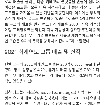
로의 매출을 올리는 다중 카테고리 플랫폼을 만들게 됩니다
.
이것은 포트폴리오를 더욱 최적화하고 더 높은 성장 및 마진
프로필을 가져올 수 있는 기반을 제공합니다
.
여기에는 우리의
중장기 재정적 목표도 반영되어 있습니다
.
또한
1
억
5
천만 유
로 규모의 새로운 벤처 펀드
II
와 새로운
2030+
지속 가능성
야망 프레임워크는 혁신과 지속 가능성에 중요한 추진력을 제
공합니다
.
또한 우리 기업 브랜드의 새롭고 개방적이고 혁신적
인 모습은 우리의 목적을 강화시켜 줍니다”라고 말했다
.
2021 회계연도 그룹 매출 및 실적
헨켈 그룹의 2021 회계연도
매출
은 200억 6,600만 유로에 달
했다. 명목 성장률은 4.2%,
유기적 매출
성장률은 7.8%이다.
인수 및 매각, 통화 효과는 각각 매출에 -0.1%, -3.5%의 부정
적인 영향을 미쳤다.
접착 테크놀러지스
(Adhesive Technologies) 사업부는 두 자
릿수 유기적 매출 성장을 달성했다. 이는 COVID-19 대유행의
영향을 크게 받은 전년도대비 수요가 크게 회복된 것이다.
뷰