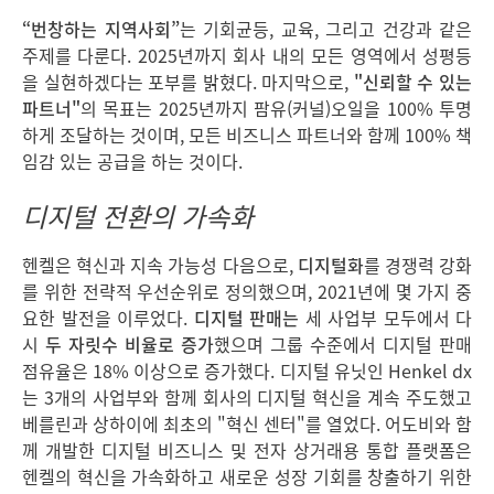
“번창하는 지역사회”
는 기회균등, 교육, 그리고 건강과 같은
주제를 다룬다. 2025년까지 회사 내의 모든 영역에서 성평등
을 실현하겠다는 포부를 밝혔다. 마지막으로,
"신뢰할 수 있는
파트너"
의 목표는 2025년까지 팜유(커널)오일을 100% 투명
하게 조달하는 것이며, 모든 비즈니스 파트너와 함께 100% 책
임감 있는 공급을 하는 것이다.
디지털 전환의 가속화
헨켈은 혁신과 지속 가능성 다음으로,
디지털화
를 경쟁력 강화
를 위한 전략적 우선순위로 정의했으며, 2021년에 몇 가지 중
요한 발전을 이루었다.
디지털 판매는
세 사업부 모두에서 다
시
두 자릿수 비율로 증가
했으며 그룹 수준에서 디지털 판매
점유율은 18% 이상으로 증가했다. 디지털 유닛인 Henkel dx
는 3개의 사업부와 함께 회사의 디지털 혁신을 계속 주도했고
베를린과 상하이에 최초의 "혁신 센터"를 열었다. 어도비와 함
께 개발한 디지털 비즈니스 및 전자 상거래용 통합 플랫폼은
헨켈의 혁신을 가속화하고 새로운 성장 기회를 창출하기 위한