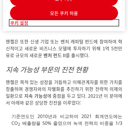
세제&홈케어 부문에서는 Perwoll을 비롯한 다양한 브랜드에
서 제공되는 제품들의 세제 캡을 강화했으며 일부 유럽 국가의
모든 쿠키 허용
소매점에서 판매하는 지속 가능한 제품인 Persil Eco Power
Bars를 출시했다. 세척제 분야에서는 식기세척기 캡 "Somat
쿠키 설정
Excellence"등을 출시해 혁신을 이루었다.
헨켈은 또한 신생 기업 또는 벤처 캐피털 펀드에 참여하여 혁
신적이고 새로운 비즈니스 모델에 투자하기 위해 1억 5천만
유로 규모의 새로운
벤처 펀드
II
를 출시했다.
지속 가능성 부문의 진전 현황
헨켈은 목적 있는 성장을 거듭하고 이해관계자를 위한 가치를
창출하며 경쟁자와의 차별화를 추진하기 위한 전략적 의제의
일환으로
지속 가능성
에 중점을 두고 있다. 2021년 이 분야에
서 아래와 같은 상당한 진전을 이루었다:
기준연도인 2010년과 비교하여 2021 회계연도에는
CO
배출량을 50% 줄였으며 녹색 전력의 비중을 1/3
2