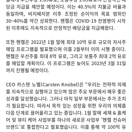
당금 지급을 제안할 예정이다
.
이는
40.5%
의 지불금 비율과
동일하며
,
비지배지분 이후 조정된 순이익의 목표 범위인
30~40%
를 약간 상회한다
.
헨켈은
COVID-19
전염병이 시작
된 이후에도 지속적으로 안정적인 배당금을 지급해왔다
.
또한 헨켈은
2022
년
1
월 말에 최대
10
억 유로 규모의 자사주
매입 프로그램을 발표했으며 이를
2
월부터 이미 시행 중이다
.
헨켈은 우선주를 최대
8
억 유로
,
그리고 보통주 최대
2
억 유로
를 매입할 계획이다
.
이 프로그램은 늦어도
2023
년
3
월
31
일
까지 진행될 예정이다
.
CEO
카스텐 노벨
(Carsten Knobel)
은 “우리는 전략적 의제
를 지속적으로 실행하고 있으며 많은 주요 부문에서 매우 좋은
성과를 달성했습니다
.
그러나 아직 일부 부문에서는 추가 조치
가 필요합니다
.
따라서 목적 있는 성장을 위한 우리의 의제를
다음 단계로 끌어올리고 있는 중입니다
. 1
월 말에 세제
&
홈케
어 및 뷰티 케어 사업부를 하나의 새로운 사업부
'
헨켈 컨슈머
브랜드
'
로 통합한다고 발표했습니다
.
이를 통해 약
100
억 유