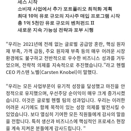
세스 시작
소비재 사업에서 추가 포트폴리오 최적화 계획
최대 10억 유로 규모의 자사주 매입 프로그램 시작
총 1억 5천만 유로 규모의 벤처펀드 II
새로운 지속 가능성 전략과 포부 시행
“우리는
2021
년에 전례 없는 글로벌 공급망 혼란
,
핵심 원자
재 부족
,
가격 급등
,
주요 원자재 부족 등의 매우 어려운 시장
환경에도 불구하고 전반적으로 우수한 비즈니스 성과를 거두
었으며
,
전략적 의제를 지속적으로 추진했습니다
.”
라고 헨켈
CEO
카스텐 노벨
(Carsten Knobel)
이 말했다
.
“우리는 모든 사업부문이 유기적 성장을 달성했고 마진을 안
정적으로 유지했으며
,
우선주당 순이익이 매우 크게 증가시켰
습니다
.
이것은 글로벌 헨켈 팀의 성과입니다
.
우리는 이러한
어려운 시기에도 함께 목적이 있는 성장 의제를 발전시킬 수
있었습니다
.
보다 열심히 기여한 모든 직원들에게 감사의 말씀
을 전합니다
.
특히 생산과 비즈니스에 핵심적인 프로세스 현장
을 계속 지켜온 분들에게 감사드립니다
. “