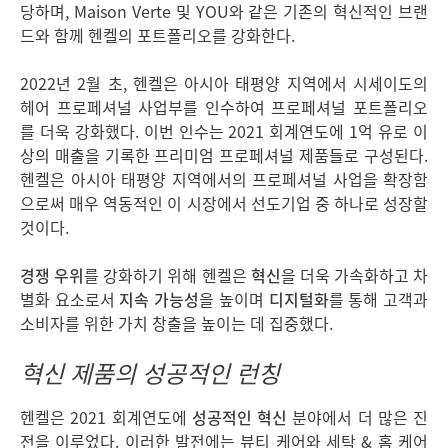
당하며, Maison Verte 및 YOU와 같은 기존의 혁신적인 브랜
드와 함께 헨켈의 포트폴리오를 강화한다.
2022년 2월 초, 헨켈은 아시아 태평양 지역에서 시세이도의
헤어 프로페셔널 사업부를 인수하여 프로페셔널 포트폴리오
를 더욱 강화했다. 이번 인수는 2021 회계연도에 1억 유로 이
상의 매출을 기록한 프리미엄 프로페셔널 제품들로 구성된다.
헨켈은 아시아 태평양 지역에서의 프로페셔널 사업을 확장함
으로써 매우 역동적인 이 시장에서 선도기업 중 하나로 성장할
것이다.
경쟁 우위
를 강화하기 위해 헨켈은
혁신
을 더욱 가속화하고 차
별화 요소로서
지속 가능성
을 높이며
디지털화
를 통해 고객과
소비자를 위한 가치 창출을 높이는 데 집중했다.
혁신 제품의 성공적인 런칭
헨켈은 2021 회계연도에
성공적인 혁신
분야에서 더 많은 진
전을 이루었다. 이러한 발전에는 뷰티 케어와 세탁 & 홈 케어