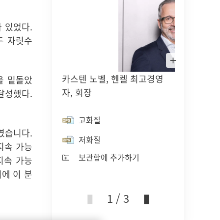
가 있었다
.
두 자릿수
라
이
트
카스텐 노벨, 헨켈 최고경영
마르코
박
을 밑돌았
스
자, 회장
(CFO
에
 달성했다
.
서
솔루션
이
미
고화질
지
열
보였습니다
.
고
기
저화질
지속 가능
저
보관함에 추가하기
지속 가능
보
에 이 분
1 / 3