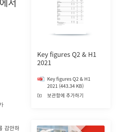
익에서
헨켈 150주년
Sustaina
2025
(영
150년에 걸친 개척 정신은 ‘의미 있는 진
보를 만들어가는 것’을 뜻합니다. 헨켈은
Sustai
Key figures Q2 & H1
변화를 기회로 전환하며, 혁신·지속가능
(영문)
(
2021
성·책임을 바탕으로 더 나은 미래를 함께
보관함
만들어가고 있습니다.
Key figures Q2 & H1
2021
(443.34 KB)
더보기
보관함에 추가하기
가
를 감안하