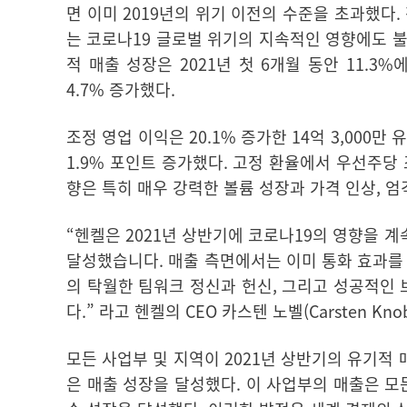
면 이미
2019
년의 위기 이전의 수준을 초과했다
.
는 코로나
19
글로벌 위기의 지속적인 영향에도 불
적 매출 성장은
2021
년 첫
6
개월 동안
11.3%
4.7%
증가했다
.
조정 영업 이익은
20.1%
증가한
14
억
3,000
만 
1.9%
포인트 증가했다
.
고정 환율에서 우선주당 
향은 특히 매우 강력한 볼륨 성장과 가격 인상
,
엄
“헨켈은
2021
년 상반기에 코로나
19
의 영향을 계
달성했습니다
.
매출 측면에서는 이미 통화 효과를
의 탁월한 팀워크 정신과 헌신
,
그리고 성공적인 
다
.
” 라고 헨켈의
CEO
카스텐 노벨
(Carsten Kno
모든 사업부 및 지역이
2021
년 상반기의 유기적 
은 매출 성장을 달성했다
.
이 사업부의 매출은 모