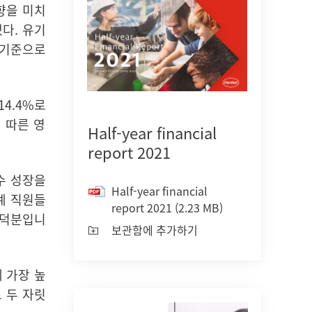
향을 미치
했다
.
유기
 기준으로
14.4%
로
 따른 영
Half-year financial
report 2021
수 성장을
Half-year financial
계 직원들
report 2021
(2.23 MB)
 덕분입니
보관함에 추가하기
 가장 높
 두 자릿