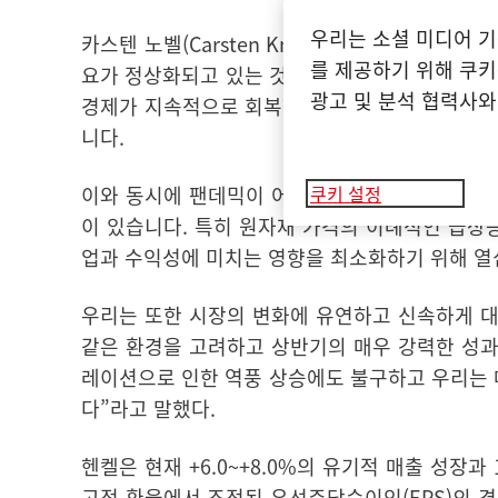
우리는 소셜 미디어 기
카스텐 노벨
(Carsten Knobel) CEO
는
2021
년 
를 제공하기 위해 쿠키
요가 정상화되고 있는 것을 보고 있습니다
.
그러
광고 및 분석 협력사와
경제가 지속적으로 회복하고 있음에도 불구하고
니다
.
이와 동시에 팬데믹이 어떻게 진행될 것이며 소비
쿠키 설정
이 있습니다
.
특히 원자재 가격의 이례적인 급상승
업과 수익성에 미치는 영향을 최소화하기 위해 
우리는 또한 시장의 변화에 유연하고 신속하게 
같은 환경을 고려하고 상반기의 매우 강력한 성
레이션으로 인한 역풍 상승에도 불구하고 우리는 
다”라고 말했다
.
헨켈은 현재
+6.0~+8.0%
의 유기적 매출 성장과
고정 환율에서 조정된 우선주당순이익
(EPS)
의 