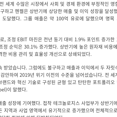
전 세계 수많은 시장에서 사회 및 경제 환경에 부정적인 영
구하고 헨켈은 상반기에 상당한 매출 및 이익 성장을 달성
에 도달했다
.
그룹 매출은 약
100
억 유로에 달했으며 명목
유로
,
조정
EBIT
마진은 전년 동기 대비
1.9%
포인트 증가한
조정 순익은
30.1%
증가했다
.
상반기에 높은 원자재 비용에
격한 비용 관리 및 효율성 개선으로 상쇄되었다
.
속 받았습니다
.
그럼에도 불구하고 매출과 이익에서 두 자릿
 감안하여
2019
년 위기 이전의 수준을 넘어섰습니다
.
전 세
브랜드와 혁신 기술로 구성된 균형 있고 탄탄한 포트폴리오
bel)
이 말했다
.
매출 성장에 기여했다
.
접착 테크놀로지스 사업부가 상반기에
든 지역과 사업 영역에서 유기적으로 증가했으며 전체적으로