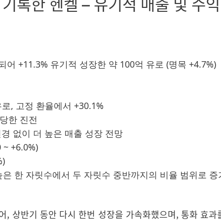
기록한 헨켈 – 유기적 매출 및 수
어 +11.3% 유기적 성장한 약 100억 유로
(명목 +4.7%)
40유로, 고정 환율에서 +30.1%
상당한 진전
변경 없이 더 높은 매출 성장 전망
 ~ +6.0%)
%)
서 높은 한 자릿수에서 두 자릿수 중반까지의 비율 범위로 증
어
,
상반기 동안 다시 한번 성장을 가속화했으며
,
통화 효과