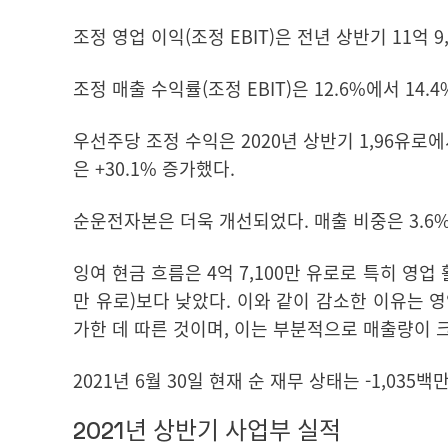
조정 영업 이익
(
조정
EBIT)
은 전년 상반기 11억 9
조정 매출 수익률
(
조정
EBIT)
은 12.6%에서 14.
우선주당 조정 수익
은 2020년 상반기 1,96유로
은 +30.1% 증가했다.
순운전자본
은 더욱 개선되었다. 매출 비중은 3.6%로
잉여 현금 흐름
은 4억 7,100만 유로로 특히 영업
만 유로)보다 낮았다. 이와 같이 감소한 이유는 
가한 데 따른 것이며, 이는 부분적으로 매출량이 
2021년 6월 30일 현재
순 재무 상태
는 -1,035백
2021년 상반기 사업부 실적