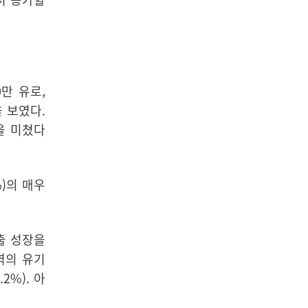
0만 유로,
을 보였다.
향을 미쳤다
%)의 매우
매출 성장을
역의 유기
.2%).
아