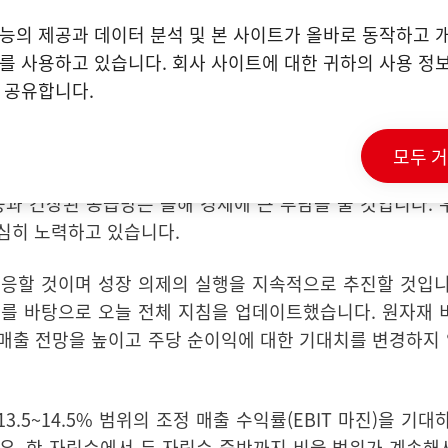
능의 제공과 데이터 분석 및 본 사이트가 올바로 동작하고 
회계연도의 남은 기간에 대해 “전반적으로 대부분의 사업 부
를 사용하고 있습니다. 회사 사이트에 대한 귀하의 사용 정보
나
2020
년 하반기에 많은 지역에서 산업 수요가 회복되기 
 공유합니다.
2021
년 회계연도의 하반기에는 성장률이 크게 낮아질 가능
모두 
와 산업 생산에 어떤 영향을 미칠지에 관해서는 여전히 큰
과 긴장된 공급망은 올해 경제에 큰 부담을 줄 것입니다
.
열심히 노력하고 있습니다
.
대응할 것이며 성장 의제의 실행을 지속적으로 추진할 것입
과를 바탕으로 오늘 전체 지침을 업데이트했습니다
.
원자재 
매출 전망을 높이고 주당 순이익에 대한 기대치를 변경하지
13.5~14.5%
범위의 조정 매출 수익률
(EBIT
마진
)
을 기대
경우
,
한 자릿수에서 두 자릿수 중반까지 비율 범위가 계속해