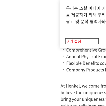
우리는 소셜 미디어 기
Flexible work schem
를 제공하기 위해 쿠키
policy for up to 30 
광고 및 분석 협력사와
Diverse national an
Global wellbeing st
Gender-neutral pare
쿠키 설정
Employee Share Pla
Comprehensive Gro
Annual Physical Ex
Flexible Benefits c
Company Products 
At Henkel, we come fro
believe the uniqueness
bring your uniqueness t
cultures, religions, sex