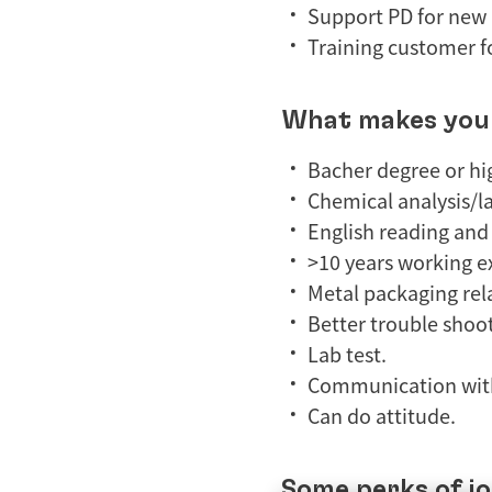
Support PD for new 
Training customer f
What makes you 
Bacher degree or hi
Chemical analysis/la
English reading and 
>10 years working ex
Metal packaging rela
Better trouble shoo
Lab test.
Communication wit
Can do attitude.
Some perks of jo