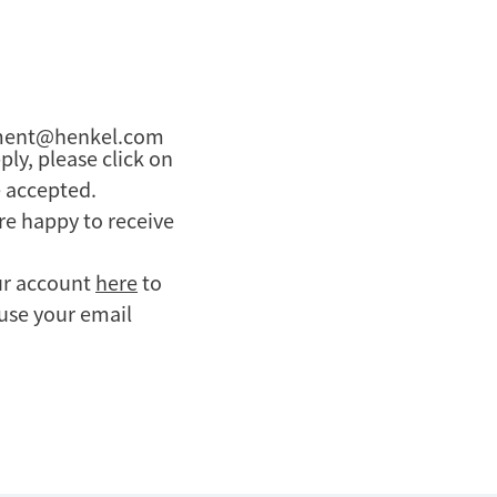
ment@henkel.com
ply, please click on
e accepted.
are happy to receive
our account
here
to
 use your email