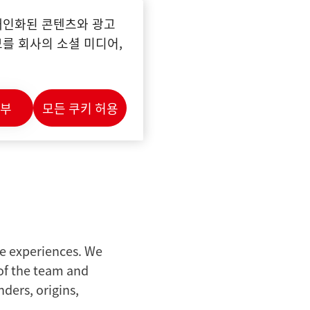
개인화된 콘텐츠와 광고
from anywhere
를 회사의 소셜 미디어,
거부
모든 쿠키 허용
ares
fe experiences. We
 of the team and
ders, origins,