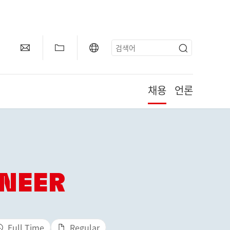
채용
언론
INEER
Full Time
Regular