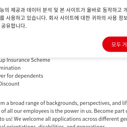
능의 제공과 데이터 분석 및 본 사이트가 올바로 동작하고 
e with flexible hours, hybrid work model, and work 
를 사용하고 있습니다. 회사 사이트에 대한 귀하의 사용 정보
days per year
 공유합니다.
d international growth opportunities
andards with health and preventive care programs
ntal leave for a minimum of 8 weeks
모두 
n with voluntary investment and Henkel matching sh
up Insurance Scheme
amination
over for dependents
Discount
m a broad range of backgrounds, perspectives, and li
 of all our employees is the power in us. Become part
o us! We welcome all applications across different gen
ual orientations, disabilities, and generations.