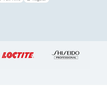
헨켈 150주년
Sustaina
2025
(영
150년에 걸친 개척 정신은 ‘의미 있는 진
보를 만들어가는 것’을 뜻합니다. 헨켈은
Sustai
변화를 기회로 전환하며, 혁신·지속가능
(영문)
(
성·책임을 바탕으로 더 나은 미래를 함께
보관함
만들어가고 있습니다.
더보기