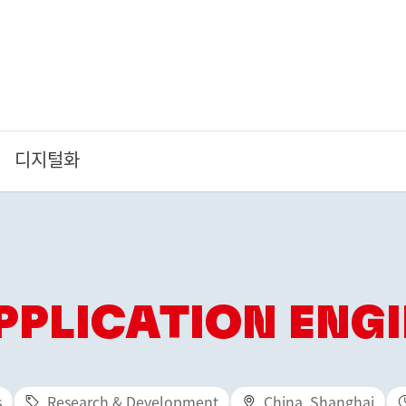
디지털화
PPLICATION ENG
s
Research & Development
China, Shanghai