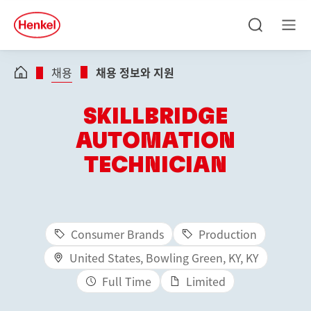
Skip to main content
Skip to footer
quick
search
검
메
색
뉴
채용
채용 정보와 지원
SKILLBRIDGE
AUTOMATION
TECHNICIAN
Consumer Brands
Production
United States, Bowling Green, KY, KY
Full Time
Limited