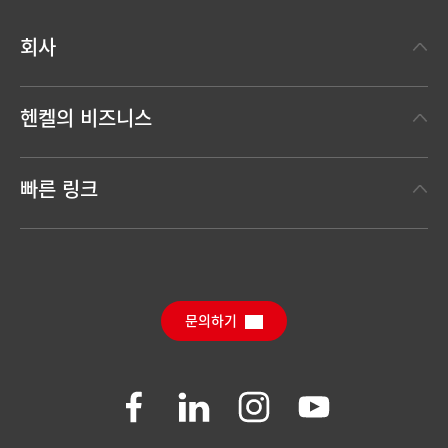
회사
헨켈에 대하여
헨켈의 비즈니스
헨켈 브랜드
헨켈 테크놀러지스
한눈에 보는 헨켈
빠른 링크
(Henkel Adhesive Technologies)
보도 자료
헨켈 컨슈머 브랜드
채용 정보와 지원
(Henkel Consumer Brands)
연간 리포트
다운로드 센터
SDS, TDS, RoHS, 제품 정보
Sustainable Impact Report
(영문)
문의하기
자주 묻는 질문
Join
Join
Join
Join
us
us
us
us
on
on
on
on
Facebook
LinkedIn
Instagram
YouTube