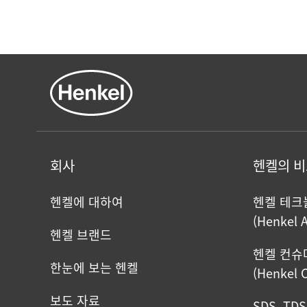
회사
헨켈의 
헨켈에 대하여
헨켈 테
(Henkel 
헨켈 브랜드
헨켈 컨슈
한눈에 보는 헨켈
(Henkel 
보도 자료
SDS, TD