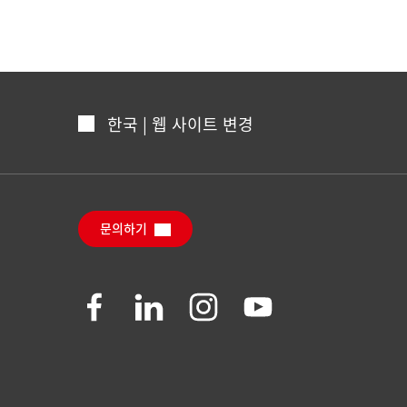
한국 | 웹 사이트 변경
문의하기
Join
Join
Join
Join
us
us
us
us
on
on
on
on
Facebook
LinkedIn
Instagram
YouTube