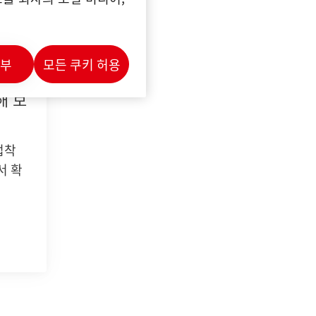
거부
모든 쿠키 허용
한국
해 보
접착
서 확