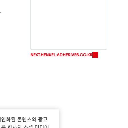
탕
헨켈 150주년
Sustaina
2025
(영
150년에 걸친 개척 정신은 ‘의미 있는 진
보를 만들어가는 것’을 뜻합니다. 헨켈은
Sustai
변화를 기회로 전환하며, 혁신·지속가능
(영문)
(
NEXT.HENKEL-ADHESIVES.CO.KR
성·책임을 바탕으로 더 나은 미래를 함께
보관함
만들어가고 있습니다.
더보기
개인화된 콘텐츠와 광고
를 회사의 소셜 미디어,